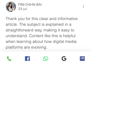
FB9 DAHN BAI
23 jul
Thank you for this clear and informative 
article. The subject is explained in a 
straightforward way, making it easy to 
understand. Content like this is helpful 
when learning about how digital media 
platforms are evolving.
link gacor
slot qris
situs slot
slot maxwin
Me gusta
Reaccionar
amar seo
20 jul
يعاني الكثير من الأشخاص من مشكلة جفاف 
الشعر التي تؤدي إلى الهيشان والتقصف وفقدان 
اللمعان الطبيعي. لذلك فإن اختيار
شامبو للشعر 
الجاف
 مناسب يعد خطوة أساسية للحفاظ على 