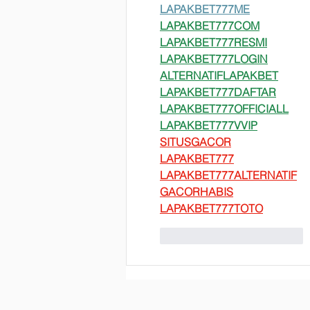
LAPAKBET777ME
LAPAKBET777COM
LAPAKBET777RESMI
LAPAKBET777LOGIN
ALTERNATIFLAPAKBET
LAPAKBET777DAFTAR
LAPAKBET777OFFICIALL
LAPAKBET777VVIP
SITUSGACOR
LAPAKBET777
LAPAKBET777ALTERNATIF
GACORHABIS
LAPAKBET777TOTO
Me gusta
Reaccionar