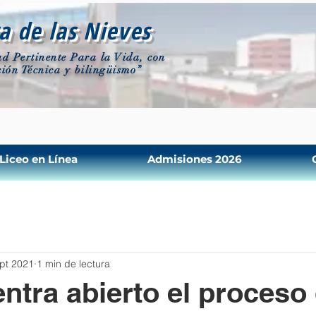
a de las Nieves
d Pertinente Para la Vida, con
ión Técnica y bilingüismo”
Liceo en Línea
Admisiones 2026
pt 2021
1 min de lectura
ntra abierto el proceso