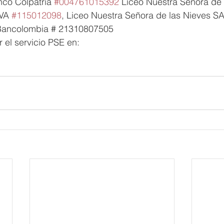
nco Colpatria 
#004761015392
 Liceo Nuestra Señora de
VA 
#115012098
, Liceo Nuestra Señora de las Nieves S
Bancolombia # 21310807505
 el servicio PSE en: 