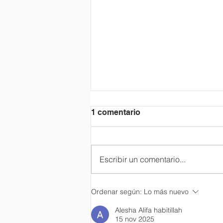
1 comentario
Escribir un comentario...
La Dimensión espiritual en
Ordenar según:
Lo más nuevo
la semana Liceista.
Alesha Alifa habitillah
15 nov 2025