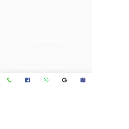
Contáctenos
Tel:
6014516270
WhatsApp
314 249 5096 - 322 853
9140
Email:
liceolasnieves@outlook.com
Dirección
Calle 38 C Sur # 87 F 30
Bogotá D.C. - Colombia
Mejores Colegios Bogota