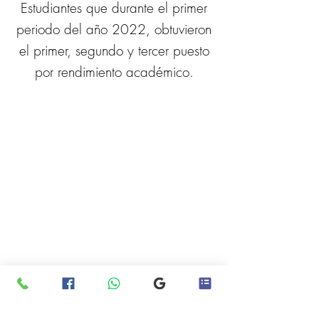
Estudiantes que durante el primer
periodo del año 2022, obtuvieron
el primer, segundo y tercer puesto
por rendimiento académico.
Contáctenos
Tel:
6014516270
WhatsApp
314 249 5096 - 322 853
9140
Email:
liceolasnieves@outlook.com