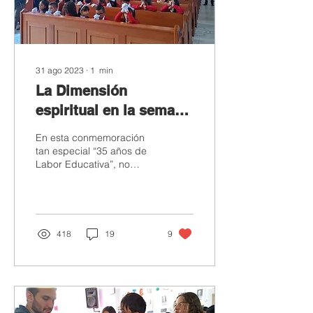
31 ago 2023
∙
1
min
La Dimensión
espiritual en la semana
Liceista.
En esta conmemoración
tan especial “35 años de
Labor Educativa”, no
podía faltar el espacio
para dar gracias al
creador y a la santísima...
418
19
9