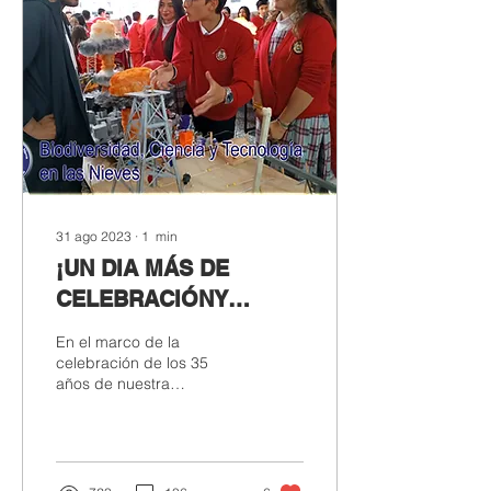
31 ago 2023
∙
1
min
¡UN DIA MÁS DE
CELEBRACIÓNY
CIENCIA!
En el marco de la
celebración de los 35
años de nuestra
Institución, el área de
Ciencias Naturales en
compañía de los
estudiantes,...