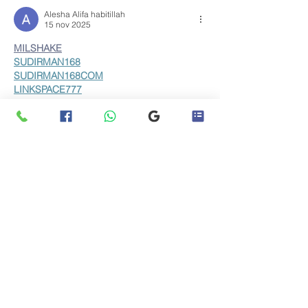
Alesha Alifa habitillah
15 nov 2025
MILSHAKE
SUDIRMAN168
SUDIRMAN168COM
LINKSPACE777
BLOGGER777
LAPAKBET777ME
LAPAKBET777COM
LAPAKBET777RESMI
LAPAKBET777LOGIN
ALTERNATIFLAPAKBET
LAPAKBET777DAFTAR
LAPAKBET777OFFICIALL
LAPAKBET777VVIP
SITUSGACOR
LAPAKBET777
LAPAKBET777ALTERNATIF
GACORHABIS
LAPAKBET777TOTO
Me gusta
Reaccionar