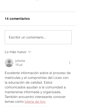
14 comentarios
Escribir un comentario...
¡UN DIA MÁS DE
Las Culturas
CELEBRACIÓNY
Colombianas,
CIENCIA!
Renacimiento y
Lo más nuevo
Organizaciones
Internacionales
HTHTH
15 jul
Excelente información sobre el proceso de 
matrículas y el compromiso del Liceo con 
la educación de calidad. Estos 
comunicados ayudan a la comunidad a 
mantenerse informada y organizada. 
También encuentro interesante conocer 
temas como 
lotería de hoy.