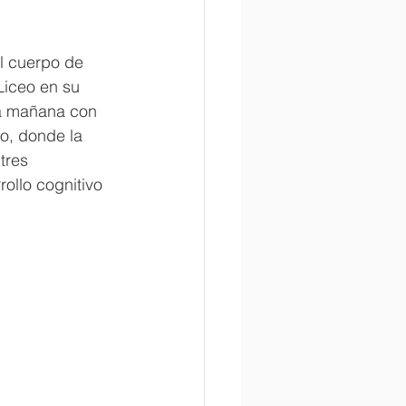
l cuerpo de 
Liceo en su 
 la mañana con 
o, donde la 
tres 
ollo cognitivo 