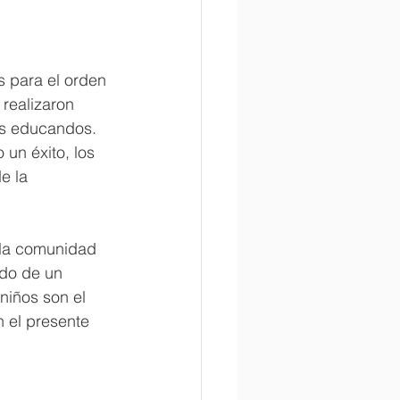
s para el orden 
 realizaron 
os educandos. 
 un éxito, los 
e la 
 la comunidad 
do de un 
niños son el 
n el presente 