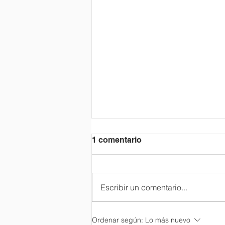
1 comentario
Escribir un comentario...
La Dimensión espiritual en
Ordenar según:
Lo más nuevo