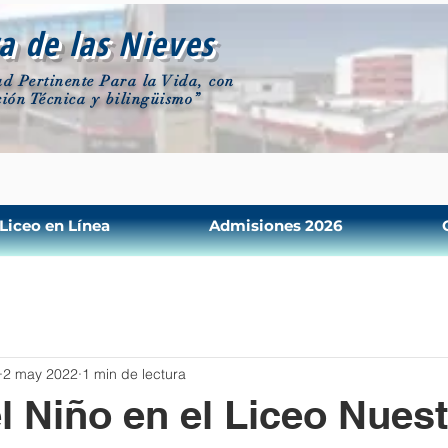
a de las Nieves
d Pertinente Para la Vida, con
ión Técnica y bilingüismo”
Liceo en Línea
Admisiones 2026
2 may 2022
1 min de lectura
el Niño en el Liceo Nues